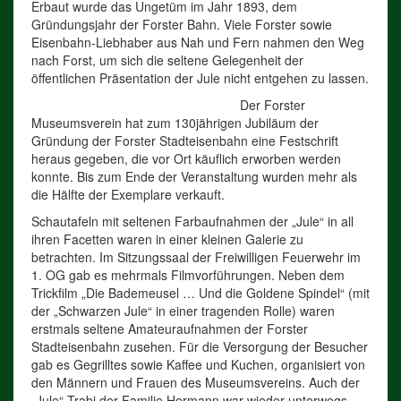
Erbaut wurde das Ungetüm im Jahr 1893, dem
Gründungsjahr der Forster Bahn. Viele Forster sowie
Eisenbahn-Liebhaber aus Nah und Fern nahmen den Weg
nach Forst, um sich die seltene Gelegenheit der
öffentlichen Präsentation der Jule nicht entgehen zu lassen.
Der Forster
Museumsverein hat zum 130jährigen Jubiläum der
Gründung der Forster Stadteisenbahn eine Festschrift
heraus gegeben, die vor Ort käuflich erworben werden
konnte. Bis zum Ende der Veranstaltung wurden mehr als
die Hälfte der Exemplare verkauft.
Schautafeln mit seltenen Farbaufnahmen der „Jule“ in all
ihren Facetten waren in einer kleinen Galerie zu
betrachten. Im Sitzungssaal der Freiwilligen Feuerwehr im
1. OG gab es mehrmals Filmvorführungen. Neben dem
Trickfilm „Die Bademeusel … Und die Goldene Spindel“ (mit
der „Schwarzen Jule“ in einer tragenden Rolle) waren
erstmals seltene Amateuraufnahmen der Forster
Stadteisenbahn zusehen. Für die Versorgung der Besucher
gab es Gegrilltes sowie Kaffee und Kuchen, organisiert von
den Männern und Frauen des Museumsvereins. Auch der
„Jule“-Trabi der Familie Hermann war wieder unterwegs