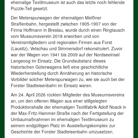
ehemalige Textilmuseum ist auch das letzte noch fehlende
Puzzle-Teil gesetzt.
Der Meterspurwagen der ehemaligen Meißner
Straßenbahn, hergestellt zwischen 1905-1907 von der
Firma Hoffmann in Breslau, wurde durch einen Ringtausch
vom Museumsverein 2018 erworben und von
Vereinsmitgliedern und regionalen Firmen aus Forst
(Lausitz), Vetschau und Simmersdorf rekonstruiert. Zuvor
war der Wagen von 1941 bis 2009 auf der Nordseeinsel
Langeoog im Einsatz. Die Grundsubstanz dieses
historischen Güterwagens ließ eine geschichtliche
Wiederherstellung durch Annäherung an historische
Vorbilder solcher Meterspurwagen zu, wie sie auch bei der
Forster Stadteisenbahn im Einsatz waren.
Am 24. April 2026 rückten Mitglieder des Museumsvereins
an, um den offenen Wagen aus einer stillgelegten
Produktionshalle der ehemaligen Textilfabrik Adolf Noack in
der Max-Fritz-Hammer-Straße nach der Fertigstellung der
Umbaumaßnahmen im ehemaligen Textilmuseum zu
seinem endgültigen Platz im Ausstellungskomplex zur
Geschichte der Forster Stadteisenbahn umzusetzen.