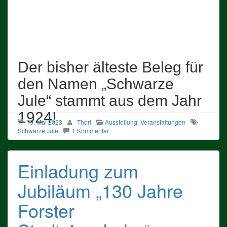
Der bisher älteste Beleg für
den Namen „Schwarze
Jule“ stammt aus dem Jahr
1924!
19. Mai 2023
Thori
Ausstellung
,
Veranstaltungen
Schwarze Jule
1 Kommentar
Einladung zum
Jubiläum „130 Jahre
Forster