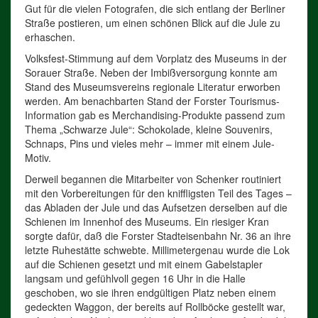
Gut für die vielen Fotografen, die sich entlang der Berliner
Straße postieren, um einen schönen Blick auf die Jule zu
erhaschen.
Volksfest-Stimmung auf dem Vorplatz des Museums in der
Sorauer Straße. Neben der Imbißversorgung konnte am
Stand des Museumsvereins regionale Literatur erworben
werden. Am benachbarten Stand der Forster Tourismus-
Information gab es Merchandising-Produkte passend zum
Thema „Schwarze Jule“: Schokolade, kleine Souvenirs,
Schnaps, Pins und vieles mehr – immer mit einem Jule-
Motiv.
Derweil begannen die Mitarbeiter von Schenker routiniert
mit den Vorbereitungen für den kniffligsten Teil des Tages –
das Abladen der Jule und das Aufsetzen derselben auf die
Schienen im Innenhof des Museums. Ein riesiger Kran
sorgte dafür, daß die Forster Stadteisenbahn Nr. 36 an ihre
letzte Ruhestätte schwebte. Millimetergenau wurde die Lok
auf die Schienen gesetzt und mit einem Gabelstapler
langsam und gefühlvoll gegen 16 Uhr in die Halle
geschoben, wo sie ihren endgültigen Platz neben einem
gedeckten Waggon, der bereits auf Rollböcke gestellt war,