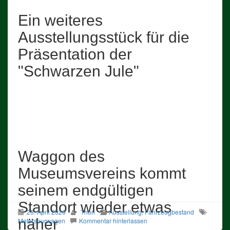
Ein weiteres
Ausstellungsstück für die
Präsentation der
"Schwarzen Jule"
Waggon des
Museumsvereins kommt
seinem endgültigen
Standort wieder etwas
25. April 2026
Thori
Ausstellung
,
Fahrzeugbestand
näher
Meterspurwagen
Kommentar hinterlassen