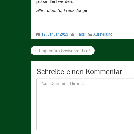
präsentiert werden.
alle Fotos: (c) Frank Junge
19. Januar 2023
Thori
Ausstellung
Beitragsnavigation
„Legendäre Schwarze Jule“
Schreibe einen Kommentar